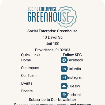
Social Enterprise Greenhouse
10 Davol Sq
Unit 100
Providence, RI 02903
Quick Links
Follow SEG
Home
Facebook
Our Impact
Linkedin
Our Team
Instagram
Events
Bluesky
Donate
Podcast
Subscribe to Our Newsletter
Read the latest programs, events, and success